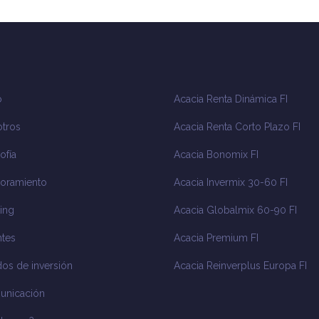
o
Acacia Renta Dinámica FI
tros
Acacia Renta Corto Plazo FI
ofía
Acacia Bonomix FI
oramiento
Acacia Invermix 30-60 FI
ing
Acacia Globalmix 60-90 FI
tes
Acacia Premium FI
os de inversión
Acacia Reinverplus Europa FI
unicación