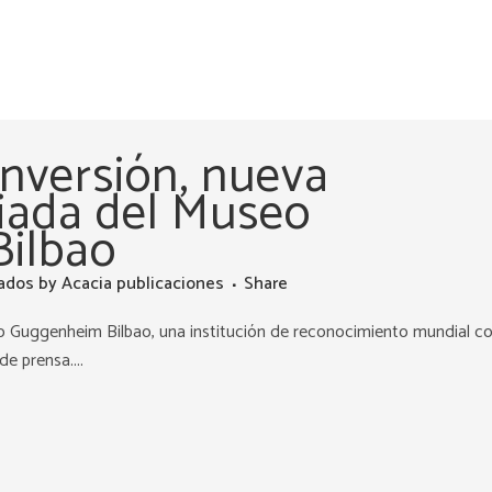
Inversión, nueva
iada del Museo
ilbao
ados
by
Acacia publicaciones
Share
o Guggenheim Bilbao, una institución de reconocimiento mundial c
e prensa....