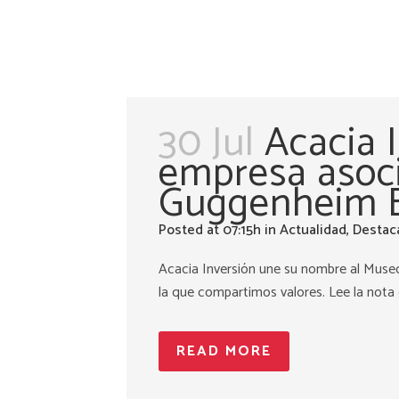
30 Jul
Acacia 
empresa asoc
Guggenheim B
Posted at 07:15h
in
Actualidad
,
Destac
Acacia Inversión une su nombre al Muse
la que compartimos valores. Lee la nota d
READ MORE