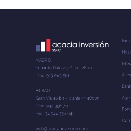
Inici
Noso
MADRID
Filos
Eduardo Dato 21, 1º Izq. 28010
Ases
Tfno: 913 083 581
Bank
BILBAO
Agen
Gran Vía 40 bis - planta 3ª 48009
Tfno: 944 356 740
Fond
Fax: 34 944 356 641
Com
web@acacia-inversion.com