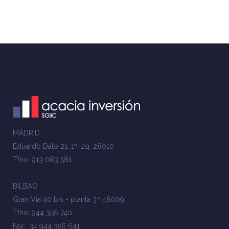
MADRID
Eduardo Dato 21, 1º Izq. 28010
Tfno: 913 083 581
BILBAO
Gran Vía 40 bis - planta 3ª 48009
Tfno: 944 356 740
Fax: 34 944 356 641