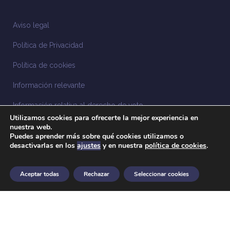
Aviso legal
Política de Privacidad
Política de cookies
Información relevante
Información relativa al derecho de voto
Utilizamos cookies para ofrecerte la mejor experiencia en
Información relacionada con la sostenibilidad
nuestra web.
Puedes aprender más sobre qué cookies utilizamos o
desactivarlas en los
ajustes
y en nuestra
política de cookies
.
Sistema Interno de Información
Anuncios legales
Aceptar todas
Rechazar
Seleccionar cookies