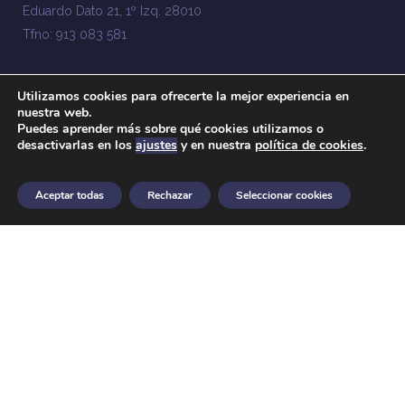
Eduardo Dato 21, 1º Izq. 28010
Tfno: 913 083 581
BILBAO
Utilizamos cookies para ofrecerte la mejor experiencia en
Gran Vía 40 bis - planta 3ª 48009
nuestra web.
Puedes aprender más sobre qué cookies utilizamos o
Tfno: 944 356 740
desactivarlas en los
ajustes
y en nuestra
política de cookies
.
Fax: 34 944 356 641
Aceptar todas
Rechazar
Seleccionar cookies
web@acacia-inversion.com
Acacia Inversión SGIIC es una entidad registrada en CNMV
con el número 234.
Inicio
Nosotros