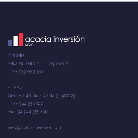
MADRID
Eduardo Dato 21, 1º Izq. 28010
Tfno: 913 083 581
BILBAO
Gran Vía 40 bis - planta 3ª 48009
Tfno: 944 356 740
Fax: 34 944 356 641
web@acacia-inversion.com