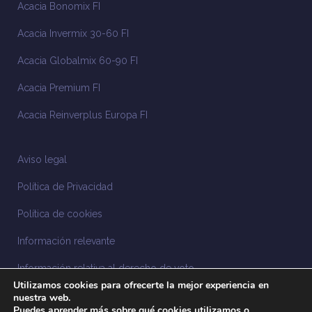
Acacia Bonomix FI
Acacia Invermix 30-60 FI
Acacia Globalmix 60-90 FI
Acacia Premium FI
Acacia Reinverplus Europa FI
Aviso legal
Política de Privacidad
Política de cookies
Información relevante
Información relativa al derecho de voto
Utilizamos cookies para ofrecerte la mejor experiencia en
Información relacionada con la sostenibilidad
nuestra web.
Puedes aprender más sobre qué cookies utilizamos o