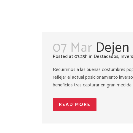
07 Mar
Dejen 
Posted at 07:25h
in
Destacados
,
Inver
Recurrimos a las buenas costumbres popul
reflejar el actual posicionamiento inve
beneficios tras capturar en gran medida el
READ MORE