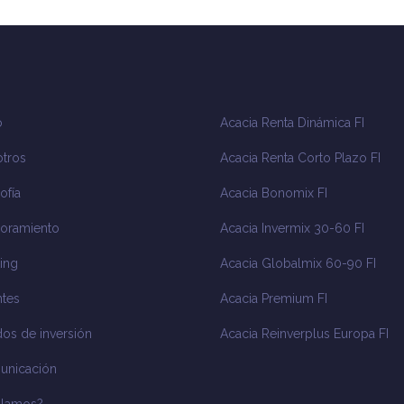
o
Acacia Renta Dinámica FI
tros
Acacia Renta Corto Plazo FI
ofía
Acacia Bonomix FI
oramiento
Acacia Invermix 30-60 FI
ing
Acacia Globalmix 60-90 FI
tes
Acacia Premium FI
os de inversión
Acacia Reinverplus Europa FI
unicación