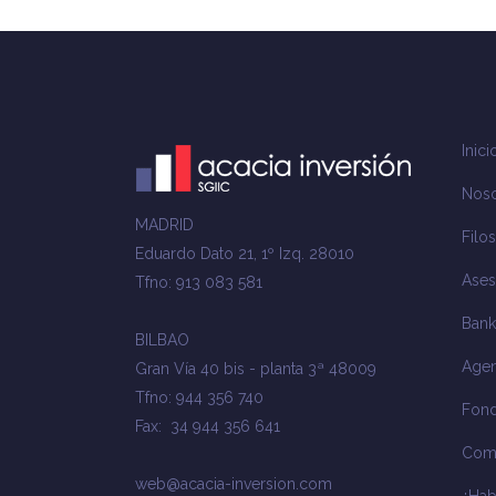
Inici
Noso
MADRID
Filos
Eduardo Dato 21, 1º Izq. 28010
Ases
Tfno: 913 083 581
Bank
BILBAO
Agen
Gran Vía 40 bis - planta 3ª 48009
Tfno: 944 356 740
Fond
Fax: 34 944 356 641
Com
web@acacia-inversion.com