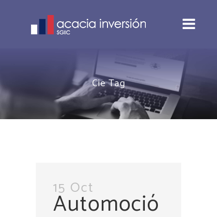
Cie Tag
15 Oct
Automoció