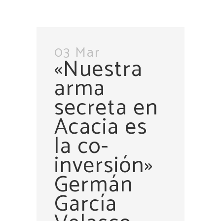
03 Mar
«Nuestra
arma
secreta en
Acacia es
la co-
inversión»
Germán
García