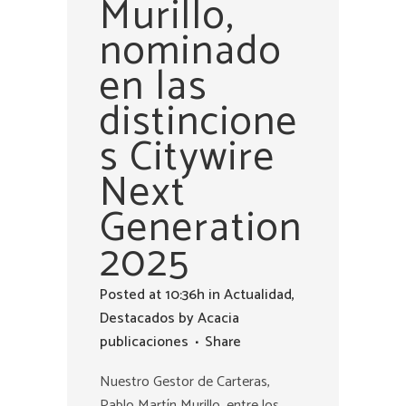
Murillo,
nominado
en las
distincione
s Citywire
Next
Generation
2025
Posted at 10:36h
in
Actualidad
,
Destacados
by
Acacia
publicaciones
Share
Nuestro Gestor de Carteras,
Pablo Martín Murillo, entre los