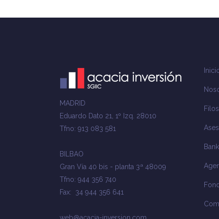
Inici
Noso
MADRID
Filos
Eduardo Dato 21, 1º Izq. 28010
Ases
Tfno: 913 083 581
Bank
BILBAO
Agen
Gran Vía 40 bis - planta 3ª 48009
Tfno: 944 356 740
Fond
Fax: 34 944 356 641
Com
web@acacia-inversion.com