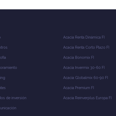
o
Acacia Renta Dinámica FI
tros
Acacia Renta Corto Plazo FI
ofía
Acacia Bonomix FI
oramiento
Acacia Invermix 30-60 FI
ing
Acacia Globalmix 60-90 FI
tes
Acacia Premium FI
os de inversión
Acacia Reinverplus Europa FI
unicación