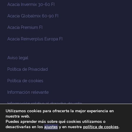
Acacia Invermix 30-60 FI
Acacia Globalmix 60-90 FI
Acacia Premium FI
Acacia Reinverplus Europa FI
Aviso legal
Política de Privacidad
Política de cookies
Información relevante
Información relativa al derecho de voto
Utilizamos cookies para ofrecerte la mejor experiencia en
Información relacionada con la sostenibilidad
nuestra web.
Puedes aprender más sobre qué cookies utilizamos o
desactivarlas en los
ajustes
y en nuestra
política de cookies
.
Sistema Interno de Información