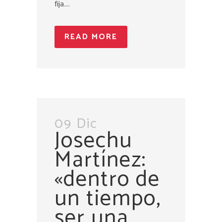
fija....
READ MORE
09 Dic
Josechu
Martínez:
«dentro de
un tiempo,
ser una