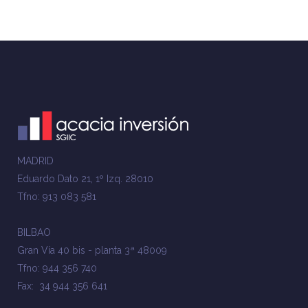
MADRID
Eduardo Dato 21, 1º Izq. 28010
Tfno: 913 083 581
BILBAO
Gran Vía 40 bis - planta 3ª 48009
Tfno: 944 356 740
Fax: 34 944 356 641