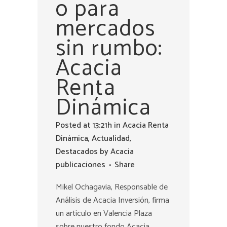
o para
mercados
sin rumbo:
Acacia
Renta
Dinámica
Posted at 13:21h
in
Acacia Renta
Dinámica
,
Actualidad
,
Destacados
by
Acacia
publicaciones
Share
Mikel Ochagavia, Responsable de
Análisis de Acacia Inversión, firma
un artículo en Valencia Plaza
sobre nuestro fondo Acacia