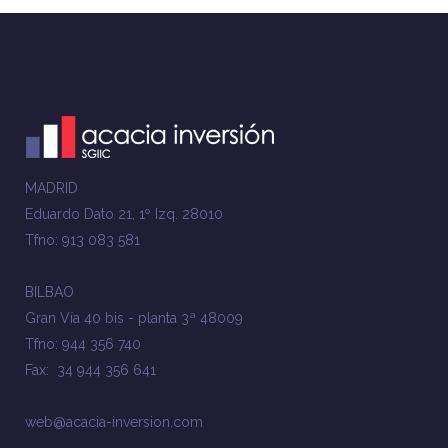
MADRID
Eduardo Dato 21, 1º Izq. 28010
Tfno: 913 083 581
BILBAO
Gran Vía 40 bis - planta 3ª 48009
Tfno: 944 356 740
Fax: 34 944 356 641
web@acacia-inversion.com