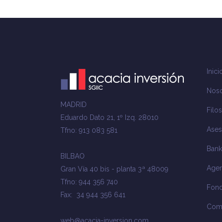
Inici
Noso
MADRID
Filos
Eduardo Dato 21, 1º Izq. 28010
Ases
Tfno: 913 083 581
Bank
BILBAO
Agen
Gran Vía 40 bis - planta 3ª 48009
Tfno: 944 356 740
Fond
Fax: 34 944 356 641
Com
web@acacia-inversion.com