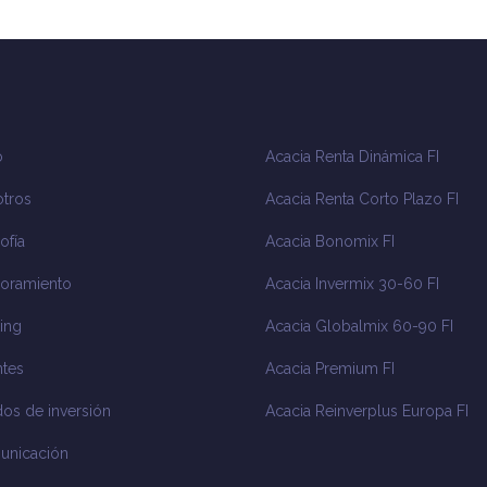
o
Acacia Renta Dinámica FI
tros
Acacia Renta Corto Plazo FI
ofía
Acacia Bonomix FI
oramiento
Acacia Invermix 30-60 FI
ing
Acacia Globalmix 60-90 FI
tes
Acacia Premium FI
os de inversión
Acacia Reinverplus Europa FI
unicación