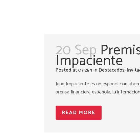
20 Sep
Premis
Impaciente
Posted at 07:25h
in
Destacados
,
Invit
Juan Impaciente es un español con ahorros
prensa financiera española, la internacion
READ MORE