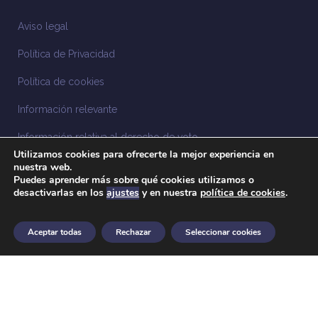
Aviso legal
Política de Privacidad
Política de cookies
Información relevante
Información relativa al derecho de voto
Utilizamos cookies para ofrecerte la mejor experiencia en
Información relacionada con la sostenibilidad
nuestra web.
Puedes aprender más sobre qué cookies utilizamos o
desactivarlas en los
ajustes
y en nuestra
política de cookies
.
Sistema Interno de Información
Anuncios legales
Aceptar todas
Rechazar
Seleccionar cookies