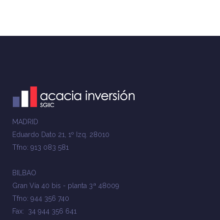
MADRID
Eduardo Dato 21, 1º Izq. 28010
Tfno: 913 083 581
BILBAO
Gran Vía 40 bis - planta 3ª 48009
Tfno: 944 356 740
Fax: 34 944 356 641