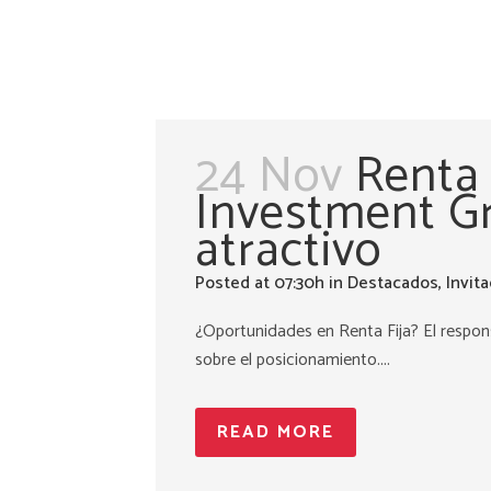
24 Nov
Renta 
Investment Gr
atractivo
Posted at 07:30h
in
Destacados
,
Invit
¿Oportunidades en Renta Fija? El respon
sobre el posicionamiento....
READ MORE