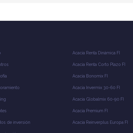
o
Acacia Renta Dinámica FI
tros
Acacia Renta Corto Plazo FI
ofía
Acacia Bonomix FI
oramiento
Acacia Invermix 30-60 FI
ing
Acacia Globalmix 60-90 FI
tes
Acacia Premium FI
os de inversión
Acacia Reinverplus Europa FI