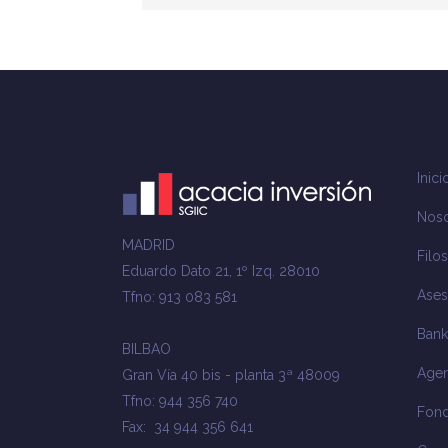
Inici
Noso
MADRID
Filos
Eduardo Dato 21, 1º Izq. 28010
Ases
Tfno: 913 083 581
Bank
BILBAO
Agen
Gran Vía 40 bis - planta 3ª 48009
Tfno: 944 356 740
Fond
Fax: 34 944 356 641