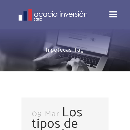
hipotecas Tag
Los
09 Mar
tipos de