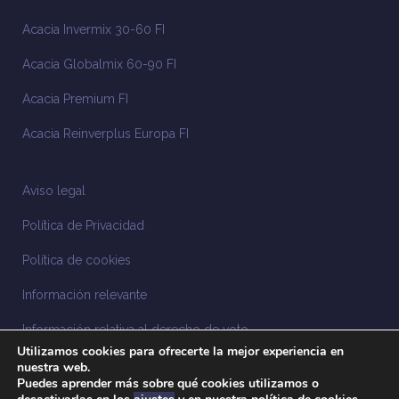
Acacia Invermix 30-60 FI
Acacia Globalmix 60-90 FI
Acacia Premium FI
Acacia Reinverplus Europa FI
Aviso legal
Política de Privacidad
Política de cookies
Información relevante
Información relativa al derecho de voto
Utilizamos cookies para ofrecerte la mejor experiencia en
Información relacionada con la sostenibilidad
nuestra web.
Puedes aprender más sobre qué cookies utilizamos o