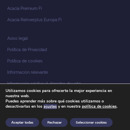
Acacia Premium FI
Acacia Reinverplus Europa FI
Aviso legal
Política de Privacidad
Política de cookies
Información relevante
Información relativa al derecho de voto
Utilizamos cookies para ofrecerte la mejor experiencia en
Información relacionada con la sostenibilidad
nuestra web.
Puedes aprender más sobre qué cookies utilizamos o
desactivarlas en los
ajustes
y en nuestra
política de cookies
.
Sistema Interno de Información
Anuncios legales
Aceptar todas
Rechazar
Seleccionar cookies