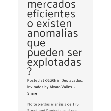
mercados
eficientes
o existen
anomalías
que
pueden ser
explotadas
?
Posted at 07:25h
in
Destacados
,
Invitados
by
Álvaro Vallés
Share
No te pierdas el análisis de TFS
Structured Products en el que