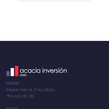
MADRID
Eduardo Dato 21, 1º Izq. 28010
Tfno: 913 083 581
BILBAO