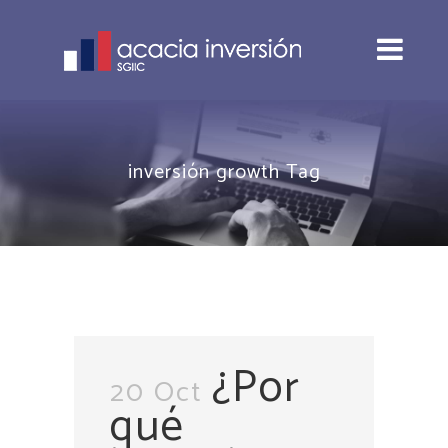
inversión growth Tag
¿Por
20 Oct
qué