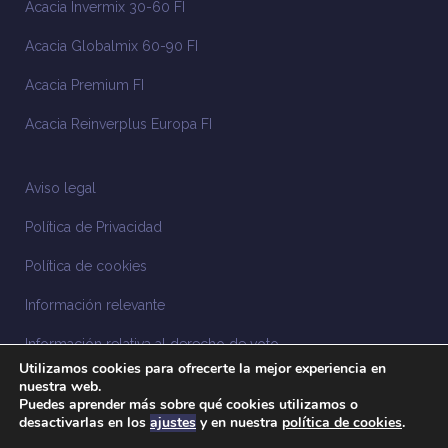
Acacia Invermix 30-60 FI
Acacia Globalmix 60-90 FI
Acacia Premium FI
Acacia Reinverplus Europa FI
Aviso legal
Política de Privacidad
Política de cookies
Información relevante
Información relativa al derecho de voto
Utilizamos cookies para ofrecerte la mejor experiencia en
Información relacionada con la sostenibilidad
nuestra web.
Puedes aprender más sobre qué cookies utilizamos o
desactivarlas en los
ajustes
y en nuestra
política de cookies
.
Sistema Interno de Información