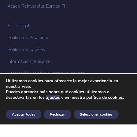
Acacia Reinverplus Europa FI
Aviso legal
Política de Privacidad
Política de cookies
Información relevante
Información relativa al derecho de voto
Utilizamos cookies para ofrecerte la mejor experiencia en
Información relacionada con la sostenibilidad
nuestra web.
Puedes aprender más sobre qué cookies utilizamos o
desactivarlas en los
ajustes
y en nuestra
política de cookies
.
Sistema Interno de Información
Anuncios legales
Aceptar todas
Rechazar
Seleccionar cookies