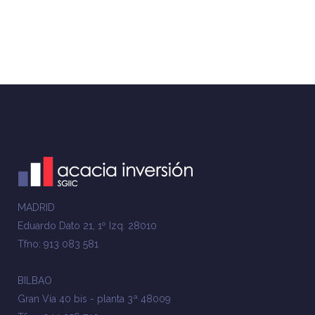
MADRID
Eduardo Dato 21, 1º Izq. 28010
Tfno: 913 083 581
BILBAO
Gran Vía 40 bis - planta 3ª 48009