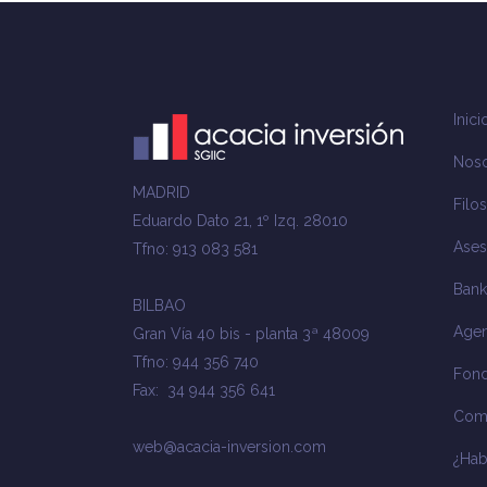
Inici
Noso
MADRID
Filos
Eduardo Dato 21, 1º Izq. 28010
Ases
Tfno: 913 083 581
Bank
BILBAO
Agen
Gran Vía 40 bis - planta 3ª 48009
Tfno: 944 356 740
Fond
Fax: 34 944 356 641
Com
web@acacia-inversion.com
¿Ha