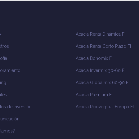
o
Acacia Renta Dinámica FI
tros
Acacia Renta Corto Plazo FI
ofía
Acacia Bonomix FI
oramiento
Acacia Invermix 30-60 FI
ing
Acacia Globalmix 60-90 FI
tes
Acacia Premium FI
os de inversión
Acacia Reinverplus Europa FI
unicación
blamos?