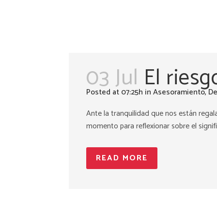
03 Jul
El riesg
Posted at 07:25h
in
Asesoramiento
,
De
Ante la tranquilidad que nos están rega
momento para reflexionar sobre el signific
READ MORE