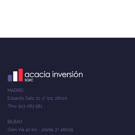
MADRID
Eduardo Dato 21, 1º Izq. 28010
Tfno: 913 083 581
BILBAO
Gran Vía 40 bis - planta 3ª 48009