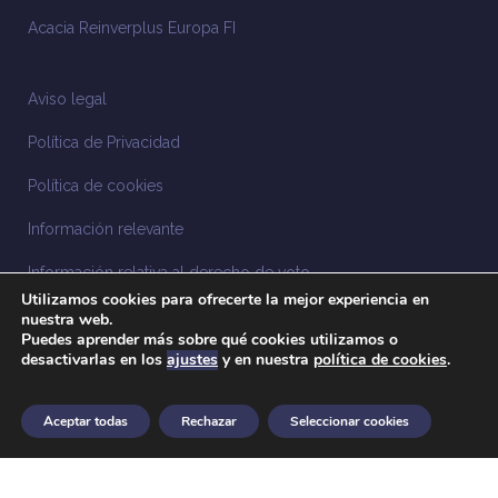
Acacia Reinverplus Europa FI
Aviso legal
Política de Privacidad
Política de cookies
Información relevante
Información relativa al derecho de voto
Utilizamos cookies para ofrecerte la mejor experiencia en
Información relacionada con la sostenibilidad
nuestra web.
Puedes aprender más sobre qué cookies utilizamos o
desactivarlas en los
ajustes
y en nuestra
política de cookies
.
Sistema Interno de Información
Anuncios legales
Aceptar todas
Rechazar
Seleccionar cookies