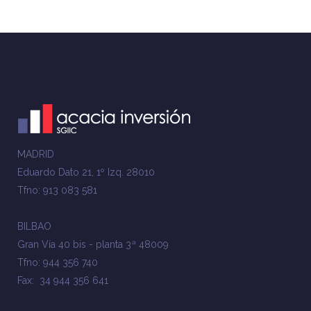
MADRID
Eduardo Dato 21, 1º Izq. 28010
Tfno: 913 083 581
BILBAO
Gran Vía 40 bis - planta 3ª 48009
Tfno: 944 356 740
Fax: 34 944 356 641