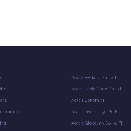
o
Acacia Renta Dinámica FI
tros
Acacia Renta Corto Plazo FI
ofía
Acacia Bonomix FI
oramiento
Acacia Invermix 30-60 FI
ing
Acacia Globalmix 60-90 FI