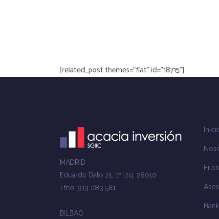
[related_post themes="flat" id="18715"]
Inici
Noso
MADRID
Filos
Eduardo Dato 21, 1º Izq. 28010
Ases
Tfno: 913 083 581
Bank
BILBAO