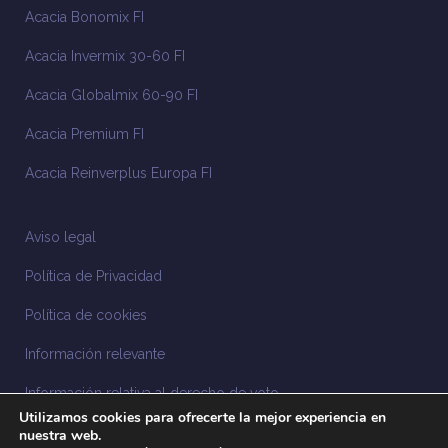
Acacia Bonomix FI
Acacia Invermix 30-60 FI
Acacia Globalmix 60-90 FI
Acacia Premium FI
Acacia Reinverplus Europa FI
Aviso legal
Política de Privacidad
Política de cookies
Información relevante
Información relativa al derecho de voto
Utilizamos cookies para ofrecerte la mejor experiencia en
Información relacionada con la sostenibilidad
nuestra web.