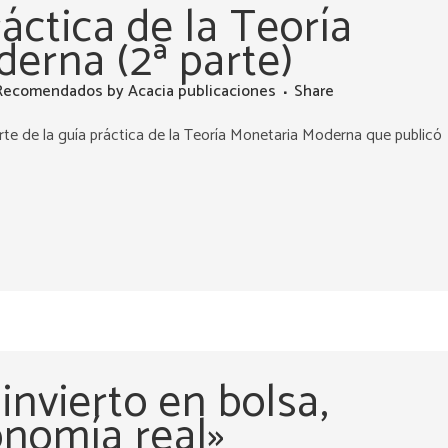
áctica de la Teoría
erna (2ª parte)
Recomendados
by
Acacia publicaciones
Share
rte de la guía práctica de la Teoría Monetaria Moderna que publicó
invierto en bolsa,
onomía real»