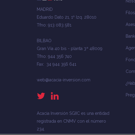
Noso
MADRID
Filos
Eduardo Dato 21, 1º Izq. 28010
Ases
Tfno: 913 083 581
Bank
BILBAO
Agen
Gran Vía 40 bis - planta 3ª 48009
Tfno: 944 356 740
Fond
Fax: 34 944 356 641
Com
web@acacia-inversion.com
¿Ha
Preg
Acacia Inversión SGIIC es una entidad
registrada en CNMV con el número
234.