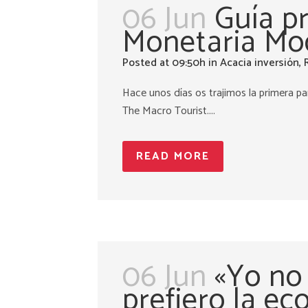
06 Jun
Guía pr
Monetaria Mod
Posted at 09:50h
in
Acacia inversión
,
Hace unos días os trajimos la primera pa
The Macro Tourist....
READ MORE
06 Jun
«Yo no 
prefiero la ec