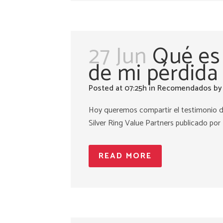
27 Jun
Qué es
de mi pérdida
Posted at 07:25h
in
Recomendados
b
Hoy queremos compartir el testimonio d
Silver Ring Value Partners publicado por F
READ MORE