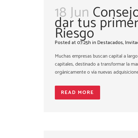
18 Jun
Consejo
dar tus primer
Riesgo
Posted at 07:25h
in
Destacados
,
Invit
Muchas empresas buscan capital a largo 
capitales, destinado a transformar la ma
orgánicamente o vía nuevas adquisicione
READ MORE