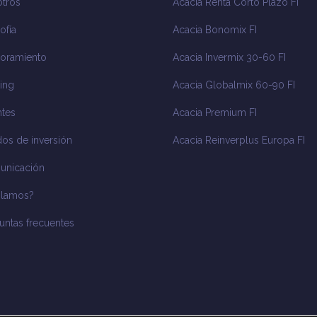
tros
Acacia Renta Corto Plazo FI
ofía
Acacia Bonomix FI
oramiento
Acacia Invermix 30-60 FI
ing
Acacia Globalmix 60-90 FI
tes
Acacia Premium FI
os de inversión
Acacia Reinverplus Europa FI
unicación
blamos?
untas frecuentes