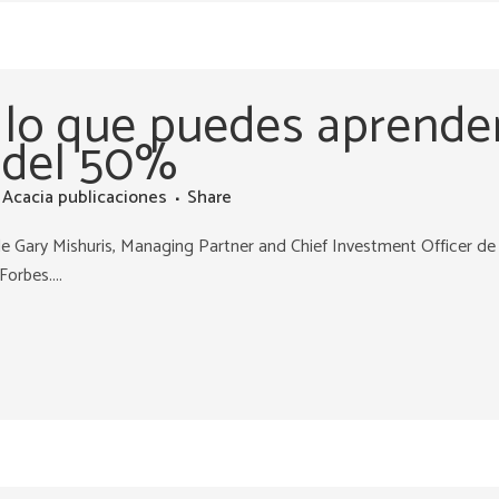
 lo que puedes aprende
 del 50%
y
Acacia publicaciones
Share
e Gary Mishuris, Managing Partner and Chief Investment Officer de
orbes....