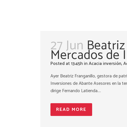
27 Jun
Beatriz
Mercados de 
Posted at 13:45h
in
Acacia inversión
,
A
Ayer Beatriz Franganillo, gestora de patr
Inversiones de Abante Asesores en la te
dirige Fernando Latienda....
READ MORE