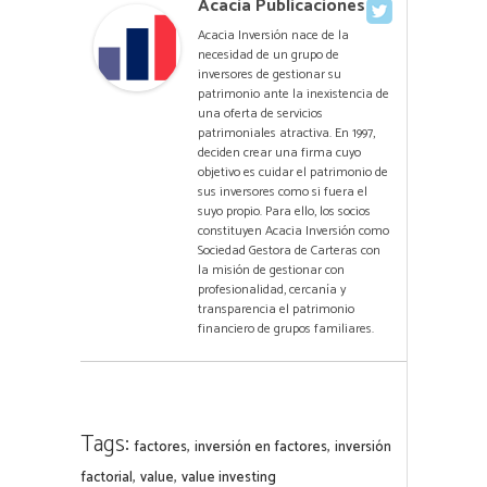
Acacia Publicaciones
Acacia Inversión nace de la
necesidad de un grupo de
inversores de gestionar su
patrimonio ante la inexistencia de
una oferta de servicios
patrimoniales atractiva. En 1997,
deciden crear una firma cuyo
objetivo es cuidar el patrimonio de
sus inversores como si fuera el
suyo propio. Para ello, los socios
constituyen Acacia Inversión como
Sociedad Gestora de Carteras con
la misión de gestionar con
profesionalidad, cercanía y
transparencia el patrimonio
financiero de grupos familiares.
Tags:
,
,
factores
inversión en factores
inversión
,
,
factorial
value
value investing