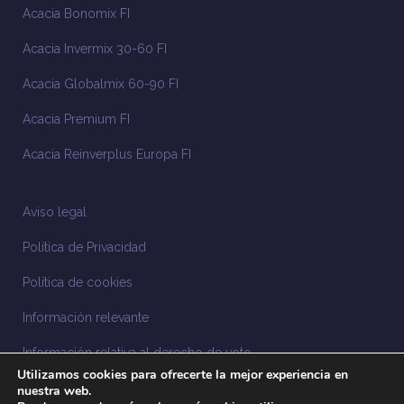
Acacia Bonomix FI
Acacia Invermix 30-60 FI
Acacia Globalmix 60-90 FI
Acacia Premium FI
Acacia Reinverplus Europa FI
Aviso legal
Política de Privacidad
Política de cookies
Información relevante
Información relativa al derecho de voto
Utilizamos cookies para ofrecerte la mejor experiencia en
Información relacionada con la sostenibilidad
nuestra web.