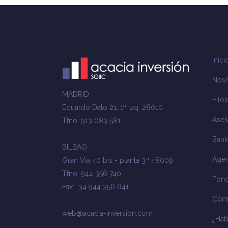
Inici
Noso
MADRID
Filos
Eduardo Dato 21, 1º Izq. 28010
Ases
Tfno: 913 083 581
Bank
BILBAO
Agen
Gran Vía 40 bis - planta 3ª 48009
Tfno: 944 356 740
Fond
Fax: 34 944 356 641
Com
web@acacia-inversion.com
¿Ha