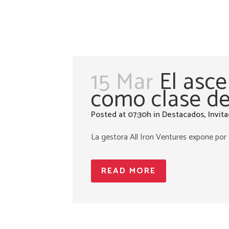
15 Mar
El asce
como clase de
Posted at 07:30h
in
Destacados
,
Invit
La gestora All Iron Ventures expone por qu
READ MORE