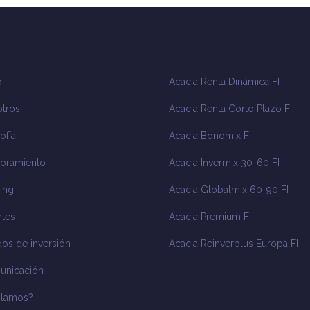
o
Acacia Renta Dinámica FI
tros
Acacia Renta Corto Plazo FI
ofía
Acacia Bonomix FI
oramiento
Acacia Invermix 30-60 FI
ing
Acacia Globalmix 60-90 FI
tes
Acacia Premium FI
os de inversión
Acacia Reinverplus Europa FI
unicación
blamos?