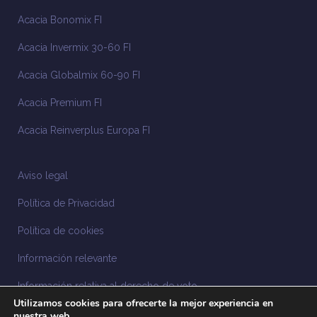
Acacia Bonomix FI
Acacia Invermix 30-60 FI
Acacia Globalmix 60-90 FI
Acacia Premium FI
Acacia Reinverplus Europa FI
Aviso legal
Política de Privacidad
Política de cookies
Información relevante
Información relativa al derecho de voto
Utilizamos cookies para ofrecerte la mejor experiencia en
Información relacionada con la sostenibilidad
nuestra web.