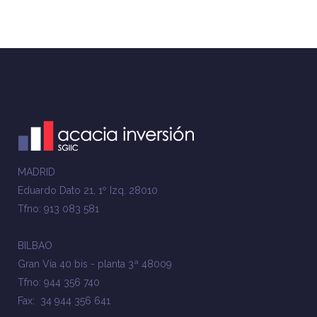
MADRID
Eduardo Dato 21, 1º Izq. 28010
Tfno: 913 083 581
BILBAO
Gran Vía 40 bis - planta 3ª 48009
Tfno: 944 356 740
Fax: 34 944 356 641