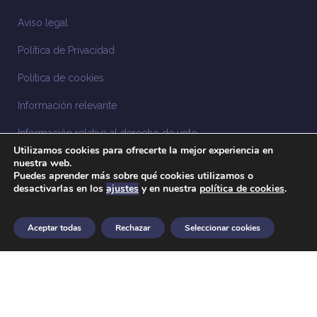
Aviso legal
Política de Privacidad
Política de cookies
Información relevante
Información relativa al derecho de voto
Utilizamos cookies para ofrecerte la mejor experiencia en
Información relacionada con la sostenibilidad
nuestra web.
Puedes aprender más sobre qué cookies utilizamos o
desactivarlas en los
ajustes
y en nuestra
política de cookies
.
Sistema Interno de Información
Anuncios legales
Aceptar todas
Rechazar
Seleccionar cookies