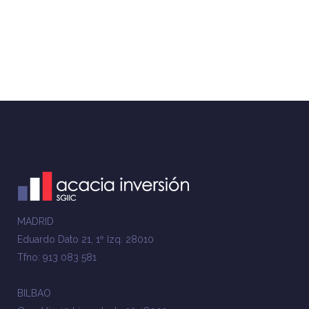
MADRID
Eduardo Dato 21, 1º Izq. 28010
Tfno: 913 083 581
BILBAO