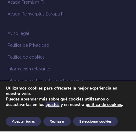
Acacia Premium FI
Acacia Reinverplus Europa FI
Aviso legal
Política de Privacidad
Política de cookies
Información relevante
Información relativa al derecho de voto
Utilizamos cookies para ofrecerte la mejor experiencia en
Información relacionada con la sostenibilidad
nuestra web.
Puedes aprender más sobre qué cookies utilizamos o
desactivarlas en los
ajustes
y en nuestra
política de cookies
.
Sistema Interno de Información
Anuncios legales
Aceptar todas
Rechazar
Seleccionar cookies