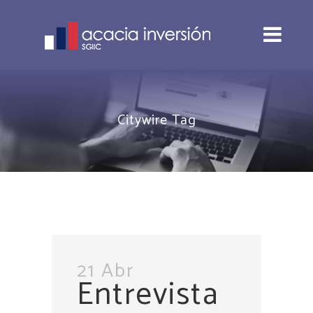
Citywire Tag
21 Abr
Entrevista