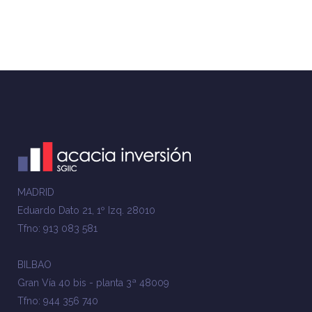
MADRID
Eduardo Dato 21, 1º Izq. 28010
Tfno: 913 083 581
BILBAO
Gran Vía 40 bis - planta 3ª 48009
Tfno: 944 356 740