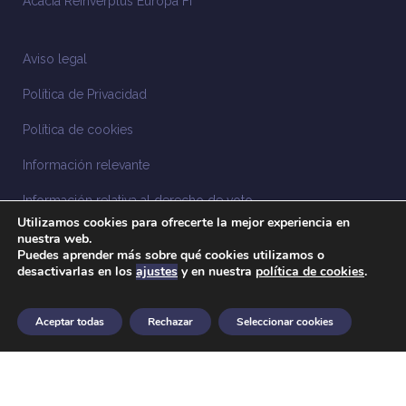
Acacia Reinverplus Europa FI
Aviso legal
Política de Privacidad
Política de cookies
Información relevante
Información relativa al derecho de voto
Utilizamos cookies para ofrecerte la mejor experiencia en
Información relacionada con la sostenibilidad
nuestra web.
Puedes aprender más sobre qué cookies utilizamos o
desactivarlas en los
ajustes
y en nuestra
política de cookies
.
Sistema Interno de Información
Anuncios legales
Aceptar todas
Rechazar
Seleccionar cookies