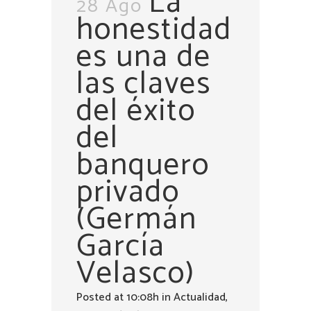
La
28 Ago
honestidad
es una de
las claves
del éxito
del
banquero
privado
(Germán
García
Velasco)
Posted at 10:08h
in
Actualidad
,