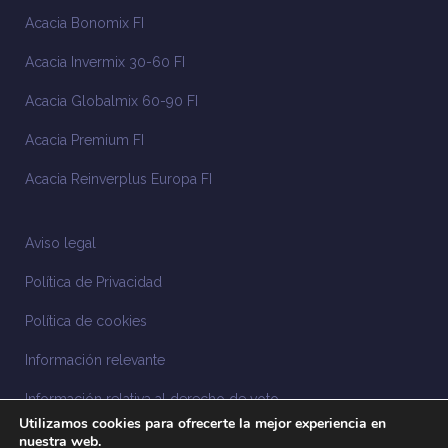
Acacia Bonomix FI
Acacia Invermix 30-60 FI
Acacia Globalmix 60-90 FI
Acacia Premium FI
Acacia Reinverplus Europa FI
Aviso legal
Política de Privacidad
Política de cookies
Información relevante
Información relativa al derecho de voto
Utilizamos cookies para ofrecerte la mejor experiencia en
Información relacionada con la sostenibilidad
nuestra web.