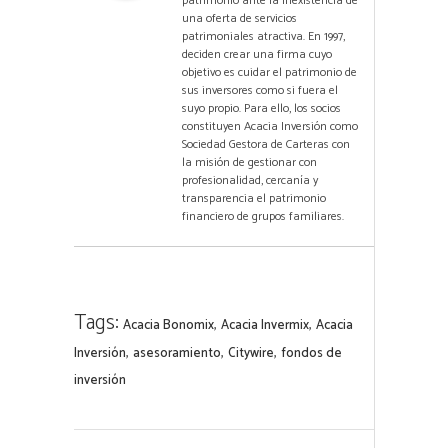
patrimonio ante la inexistencia de
una oferta de servicios
patrimoniales atractiva. En 1997,
deciden crear una firma cuyo
objetivo es cuidar el patrimonio de
sus inversores como si fuera el
suyo propio. Para ello, los socios
constituyen Acacia Inversión como
Sociedad Gestora de Carteras con
la misión de gestionar con
profesionalidad, cercanía y
transparencia el patrimonio
financiero de grupos familiares.
Tags:
,
,
Acacia Bonomix
Acacia Invermix
Acacia
,
,
,
Inversión
asesoramiento
Citywire
fondos de
inversión