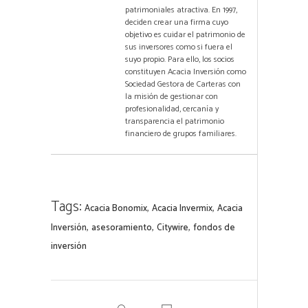
patrimoniales atractiva. En 1997,
deciden crear una firma cuyo
objetivo es cuidar el patrimonio de
sus inversores como si fuera el
suyo propio. Para ello, los socios
constituyen Acacia Inversión como
Sociedad Gestora de Carteras con
la misión de gestionar con
profesionalidad, cercanía y
transparencia el patrimonio
financiero de grupos familiares.
Tags:
,
,
Acacia Bonomix
Acacia Invermix
Acacia
,
,
,
Inversión
asesoramiento
Citywire
fondos de
inversión