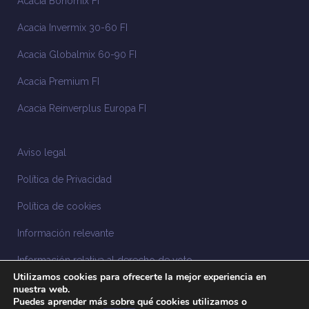
Acacia Bonomix FI
Acacia Invermix 30-60 FI
Acacia Globalmix 60-90 FI
Acacia Premium FI
Acacia Reinverplus Europa FI
Aviso legal
Política de Privacidad
Política de cookies
Información relevante
Información relativa al derecho de voto
Utilizamos cookies para ofrecerte la mejor experiencia en
Información relacionada con la sostenibilidad
nuestra web.
Puedes aprender más sobre qué cookies utilizamos o