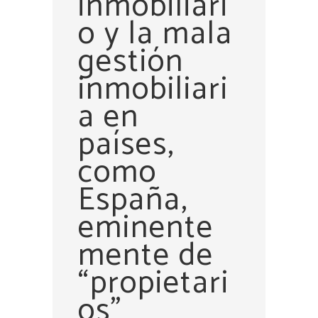
inmobiliari
o y la mala
gestión
inmobiliari
a en
países,
como
España,
eminente
mente de
“propietari
os”