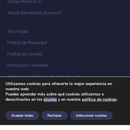
Acacia Premium FI
Acacia Reinverplus Europa FI
Aviso legal
Política de Privacidad
Política de cookies
Información relevante
Información relativa al derecho de voto
Utilizamos cookies para ofrecerte la mejor experiencia en
Información relacionada con la sostenibilidad
nuestra web.
Puedes aprender más sobre qué cookies utilizamos o
desactivarlas en los
ajustes
y en nuestra
política de cookies
.
Sistema Interno de Información
Anuncios legales
Aceptar todas
Rechazar
Seleccionar cookies