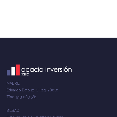
MADRID
Eduardo Dato 21, 1º Izq. 28010
Tfno: 913 083 581
BILBAO