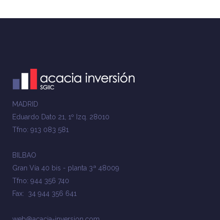
MADRID
Eduardo Dato 21, 1º Izq. 28010
Tfno: 913 083 581
BILBAO
Gran Vía 40 bis - planta 3ª 48009
Tfno: 944 356 740
Fax: 34 944 356 641
web@acacia-inversion.com