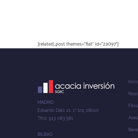
[related_post themes="flat" id="23097"]
Inici
Noso
MADRID
Filos
Eduardo Dato 21, 1º Izq. 28010
Ases
Tfno: 913 083 581
Bank
BILBAO