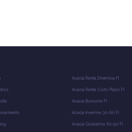
o
Acacia Renta Dinámica FI
tros
Acacia Renta Corto Plazo FI
ofía
Acacia Bonomix FI
oramiento
Acacia Invermix 30-60 FI
ing
Acacia Globalmix 60-90 FI