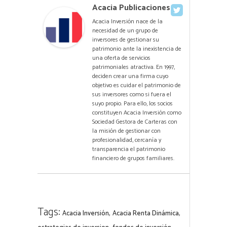
Acacia Publicaciones
Acacia Inversión nace de la
necesidad de un grupo de
inversores de gestionar su
patrimonio ante la inexistencia de
una oferta de servicios
patrimoniales atractiva. En 1997,
deciden crear una firma cuyo
objetivo es cuidar el patrimonio de
sus inversores como si fuera el
suyo propio. Para ello, los socios
constituyen Acacia Inversión como
Sociedad Gestora de Carteras con
la misión de gestionar con
profesionalidad, cercanía y
transparencia el patrimonio
financiero de grupos familiares.
Tags:
,
,
Acacia Inversión
Acacia Renta Dinámica