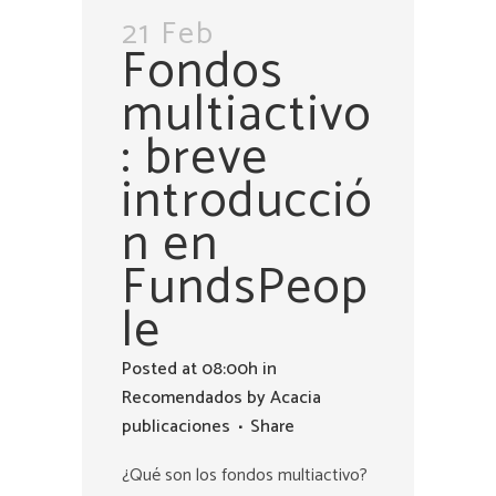
21 Feb
Fondos
multiactivo
: breve
introducció
n en
FundsPeop
le
Posted at 08:00h
in
Recomendados
by
Acacia
publicaciones
Share
¿Qué son los fondos multiactivo?