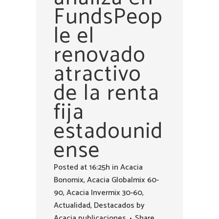
FundsPeop
le el
renovado
atractivo
de la renta
fija
estadounid
ense
Posted at 16:25h
in
Acacia
Bonomix
,
Acacia Globalmix 60-
90
,
Acacia Invermix 30-60
,
Actualidad
,
Destacados
by
Acacia publicaciones
Share