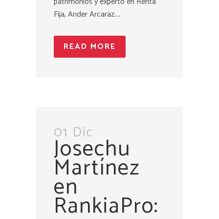
patrimonios y experto en Renta
Fija, Ander Arcaraz....
READ MORE
01 Dic
Josechu
Martínez
en
RankiaPro: