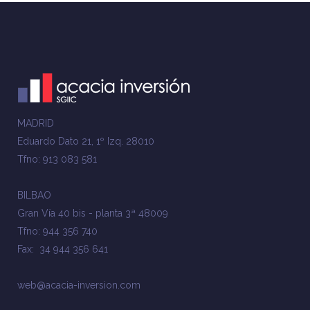
MADRID
Eduardo Dato 21, 1º Izq. 28010
Tfno: 913 083 581
BILBAO
Gran Vía 40 bis - planta 3ª 48009
Tfno: 944 356 740
Fax: 34 944 356 641
web@acacia-inversion.com