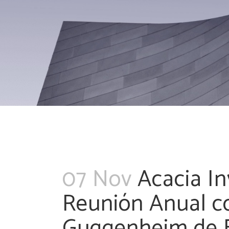
07 Nov
Acacia In
Reunión Anual co
Guggenheim de B