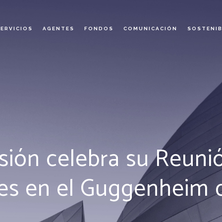
SERVICIOS
AGENTES
FONDOS
COMUNICACIÓN
SOSTENIB
rsión celebra su Reuni
es en el Guggenheim 