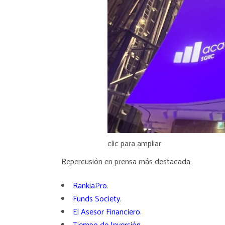
clic para ampliar
Repercusión en prensa más destacada
RankiaPro
.
Funds Society
.
El Asesor Financiero
.