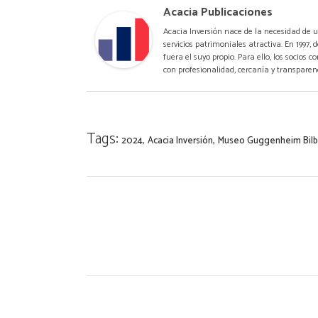
Acacia Publicaciones
Acacia Inversión nace de la necesidad de u
servicios patrimoniales atractiva. En 1997,
fuera el suyo propio. Para ello, los socios
con profesionalidad, cercanía y transparen
Tags:
,
,
2024
Acacia Inversión
Museo Guggenheim Bil