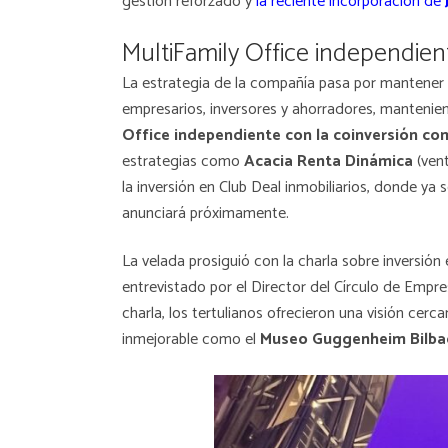
gestión reforzado y
la reciente incorporación de
MultiFamily Office independien
La estrategia de la compañía pasa por mantener s
empresarios, inversores y ahorradores, manteni
Office independiente con la coinversión com
estrategias como
Acacia Renta Dinámica
(vent
la inversión en Club Deal inmobiliarios, donde y
anunciará próximamente.
La velada prosiguió con la charla sobre inversión
entrevistado por el Director del Círculo de Empr
charla, los tertulianos ofrecieron una visión cer
inmejorable como el
Museo Guggenheim Bilba