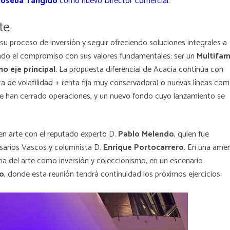
Joseba Tangido
como nuevo Director Comercial
.
te
u proceso de inversión y seguir ofreciendo soluciones integrales a
endo el compromiso con sus valores fundamentales: ser un
Multifam
o eje principal
. La propuesta diferencial de Acacia continúa con
a de volatilidad + renta fija muy conservadora) o nuevas líneas co
a se han cerrado operaciones, y un nuevo fondo cuyo lanzamiento se
 en arte con el reputado experto D.
Pablo Melendo
, quien fue
esarios Vascos y columnista D.
Enrique Portocarrero
. En una ame
cana del arte como inversión y coleccionismo, en un escenario
o
, donde esta reunión tendrá continuidad los próximos ejercicios.