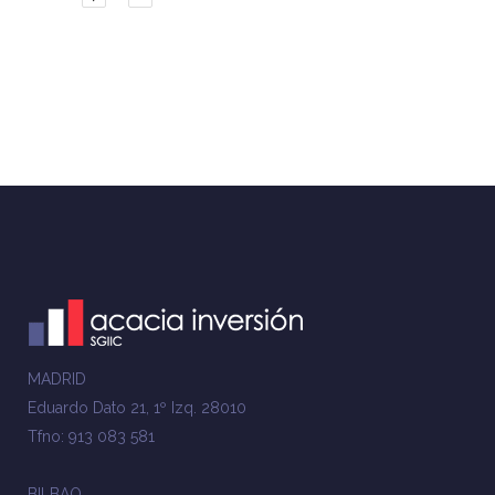
MADRID
Eduardo Dato 21, 1º Izq. 28010
Tfno: 913 083 581
BILBAO