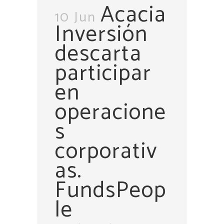
Acacia
10 Jun
Inversión
descarta
participar
en
operacione
s
corporativ
as.
FundsPeop
le