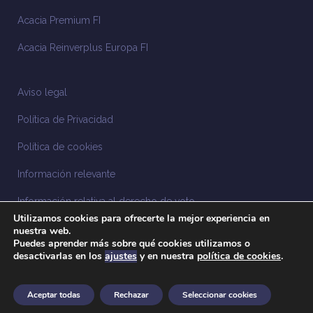
Acacia Premium FI
Acacia Reinverplus Europa FI
Aviso legal
Política de Privacidad
Política de cookies
Información relevante
Información relativa al derecho de voto
Utilizamos cookies para ofrecerte la mejor experiencia en
Información relacionada con la sostenibilidad
nuestra web.
Puedes aprender más sobre qué cookies utilizamos o
desactivarlas en los
ajustes
y en nuestra
política de cookies
.
Sistema Interno de Información
Anuncios legales
Aceptar todas
Rechazar
Seleccionar cookies