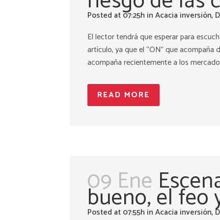
riesgo de las 
Posted at 07:25h
in
Acacia inversión
,
D
El lector tendrá que esperar para escuch
artículo, ya que el “ON” que acompaña di
acompaña recientemente a los mercados: 
READ MORE
09 Ene
Escena
bueno, el feo 
Posted at 07:55h
in
Acacia inversión
,
D