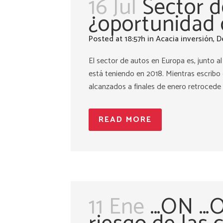
16 Jul
Sector d
¿oportunidad
Posted at 18:57h
in
Acacia inversión
,
D
El sector de autos en Europa es, junto 
está teniendo en 2018. Mientras escribo
alcanzados a finales de enero retrocede 
READ MORE
11 Ene
…ON …O