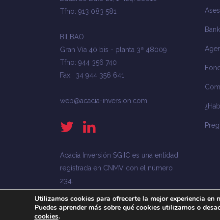
Ases
Tfno: 913 083 581
Bank
BILBAO
Agen
Gran Vía 40 bis - planta 3ª 48009
Tfno: 944 356 740
Fond
Fax: 34 944 356 641
Com
web@acacia-inversion.com
¿Ha
Preg
Acacia Inversión SGIIC es una entidad
registrada en CNMV con el número
234.
Utilizamos cookies para ofrecerte la mejor experiencia en 
Puedes aprender más sobre qué cookies utilizamos o desac
cookies
.