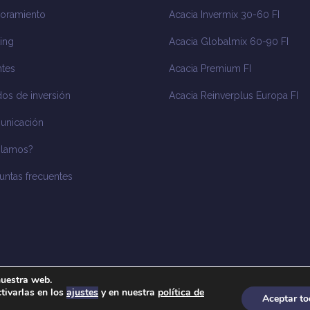
oramiento
Acacia Invermix 30-60 FI
ing
Acacia Globalmix 60-90 FI
tes
Acacia Premium FI
os de inversión
Acacia Reinverplus Europa FI
unicación
blamos?
untas frecuentes
nuestra web.
tivarlas en los
ajustes
y en nuestra
política de
Aceptar t