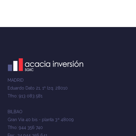
MADRID
Eduardo Dato 21, 1º Izq. 28010
Tfno: 913 083 581
BILBAO
Gran Vía 40 bis - planta 3ª 48009
Tfno: 944 356 740
Fax: 34 944 356 641