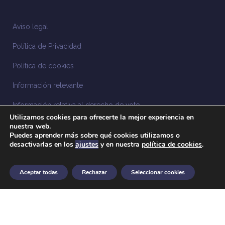
Aviso legal
Política de Privacidad
Política de cookies
Información relevante
Información relativa al derecho de voto
Utilizamos cookies para ofrecerte la mejor experiencia en
Información relacionada con la sostenibilidad
nuestra web.
Puedes aprender más sobre qué cookies utilizamos o
desactivarlas en los
ajustes
y en nuestra
política de cookies
.
Sistema Interno de Información
Anuncios legales
Aceptar todas
Rechazar
Seleccionar cookies