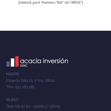
[related_post themes="flat" id="18876"]
MADRID
Eduardo Dato 21, 1º Izq. 28010
Tfno: 913 083 581
BILBAO
Gran Vía 40 bis - planta 3ª 48009