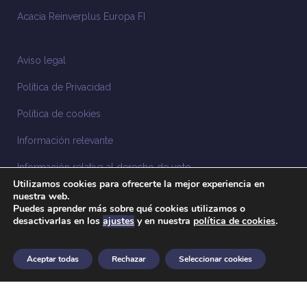
Acacia Reinverplus Europa FI
Aviso legal
Política de Privacidad
Política de cookies
Información relevante
Información relativa al derecho de voto
Utilizamos cookies para ofrecerte la mejor experiencia en
Información relacionada con la sostenibilidad
nuestra web.
Puedes aprender más sobre qué cookies utilizamos o
desactivarlas en los
ajustes
y en nuestra
política de cookies
.
Sistema Interno de Información
Anuncios legales
Aceptar todas
Rechazar
Seleccionar cookies