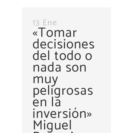
13 Ene
«Tomar
decisiones
del todo o
nada son
muy
peligrosas
en la
inversión»
Miguel