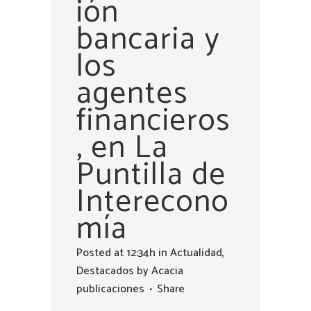
ión
bancaria y
los
agentes
financieros
, en La
Puntilla de
Interecono
mía
Posted at 12:34h
in
Actualidad
,
Destacados
by
Acacia
publicaciones
Share