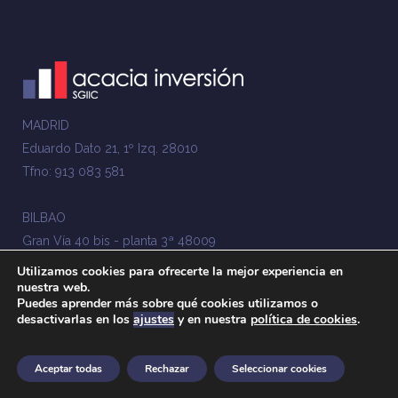
MADRID
Eduardo Dato 21, 1º Izq. 28010
Tfno: 913 083 581
BILBAO
Gran Vía 40 bis - planta 3ª 48009
Tfno: 944 356 740
Utilizamos cookies para ofrecerte la mejor experiencia en
nuestra web.
Fax: 34 944 356 641
Puedes aprender más sobre qué cookies utilizamos o
desactivarlas en los
ajustes
y en nuestra
política de cookies
.
web@acacia-inversion.com
Aceptar todas
Rechazar
Seleccionar cookies