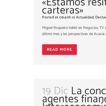
«Estamos resi
carteras»
Posted at 09:40h
in
Actualidad
,
Desta
Miguel Roqueiro habló en Negocios TV a
último mes y las perspectivas de Acacia I
READ MORE
19 Dic
La conc
agentes financ