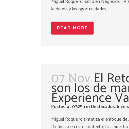
Miguel Roqueiro habló en Negocios TV ace
la deuda y las oportunidades....
READ MORE
07 Nov
El Ret
son los de ma
Experience Va
Posted at 07:25h
in
Destacados
,
Inver
Miguel Roqueiro sintetiza el enfoque de
Dinámica en este contexto, tras nuestra 