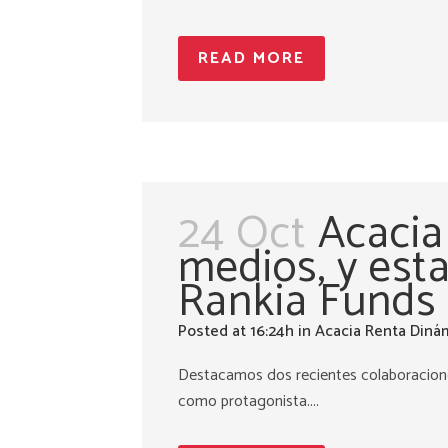
READ MORE
24 Oct
Acacia
medios, y es
Rankia Funds
Posted at 16:24h
in
Acacia Renta Diná
Destacamos dos recientes colaboracione
como protagonista....