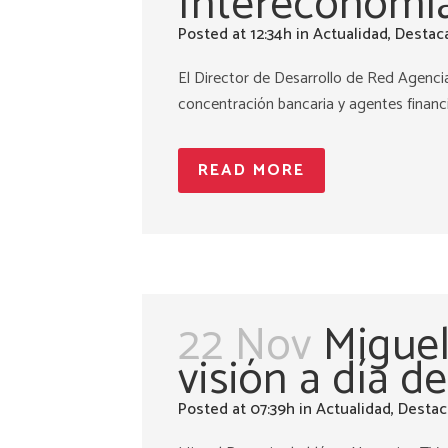
Intereconomí
Posted at 12:34h
in
Actualidad
,
Destac
El Director de Desarrollo de Red Agencial
concentración bancaria y agentes financie
READ MORE
22 Nov
Miguel
visión a día d
Posted at 07:39h
in
Actualidad
,
Destac