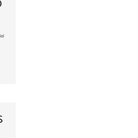
o
el
s