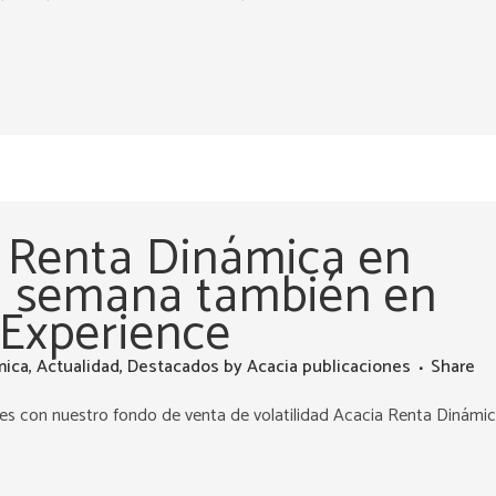
 Renta Dinámica en
ta semana también en
 Experience
mica
,
Actualidad
,
Destacados
by
Acacia publicaciones
Share
s con nuestro fondo de venta de volatilidad Acacia Renta Dinámi