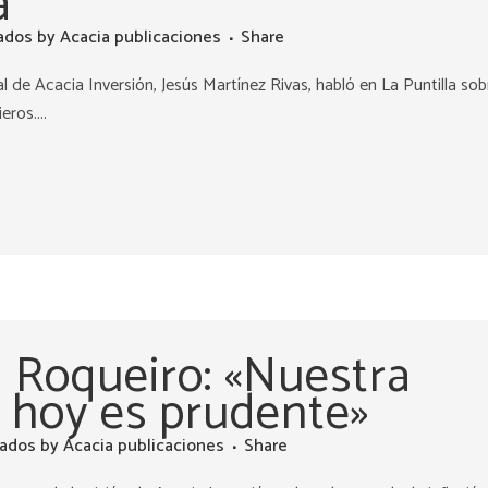
a
ados
by
Acacia publicaciones
Share
 de Acacia Inversión, Jesús Martínez Rivas, habló en La Puntilla sob
ros....
 Roqueiro: «Nuestra
e hoy es prudente»
ados
by
Acacia publicaciones
Share