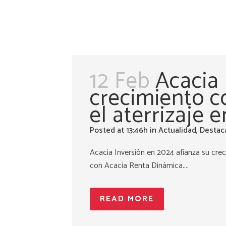
12 Feb
Acacia 
crecimiento c
el aterrizaje
Posted at 13:46h
in
Actualidad
,
Destac
Acacia Inversión en 2024 afianza su cre
con Acacia Renta Dinámica....
READ MORE