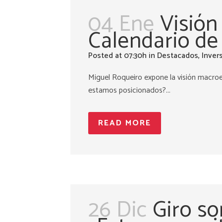
04 Ene
Visión
Calendario de
Posted at 07:30h
in
Destacados
,
Inver
Miguel Roqueiro expone la visión macr
estamos posicionados?...
READ MORE
26 Dic
Giro so