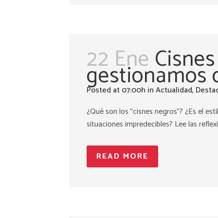
22 Ene
Cisnes
gestionamos d
Posted at 07:00h
in
Actualidad
,
Desta
¿Qué son los "cisnes negros"? ¿Es el es
situaciones impredecibles? Lee las refle
READ MORE