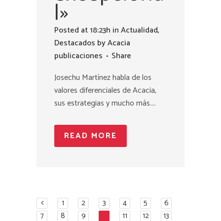
l»
Posted at 18:23h
in
Actualidad
,
Destacados
by
Acacia
publicaciones
Share
Josechu Martínez habla de los
valores diferenciales de Acacia,
sus estrategias y mucho más....
READ MORE
1
2
3
4
5
6
7
8
9
10
11
12
13