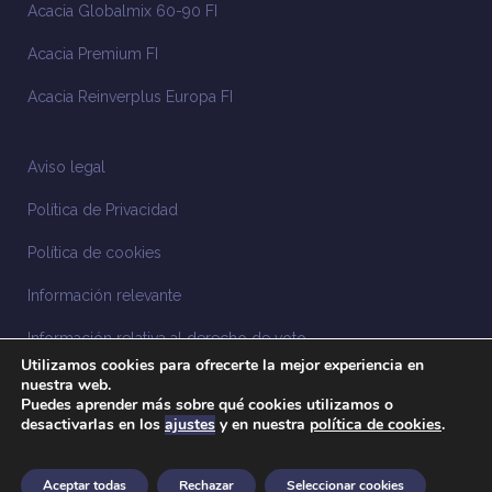
Acacia Globalmix 60-90 FI
Acacia Premium FI
Acacia Reinverplus Europa FI
Aviso legal
Política de Privacidad
Política de cookies
Información relevante
Información relativa al derecho de voto
Utilizamos cookies para ofrecerte la mejor experiencia en
Información relacionada con la sostenibilidad
nuestra web.
Puedes aprender más sobre qué cookies utilizamos o
desactivarlas en los
ajustes
y en nuestra
política de cookies
.
Sistema Interno de Información
Anuncios legales
Aceptar todas
Rechazar
Seleccionar cookies