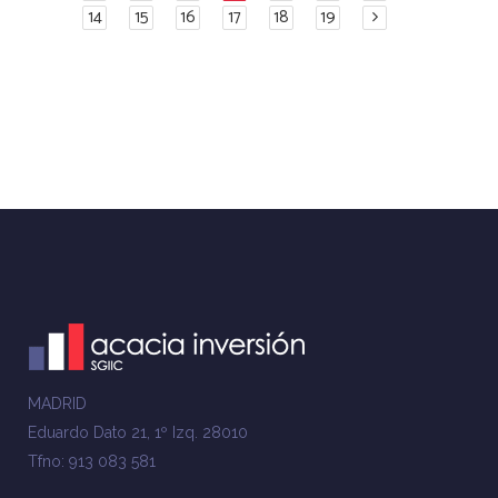
14
15
16
17
18
19
MADRID
Eduardo Dato 21, 1º Izq. 28010
Tfno: 913 083 581